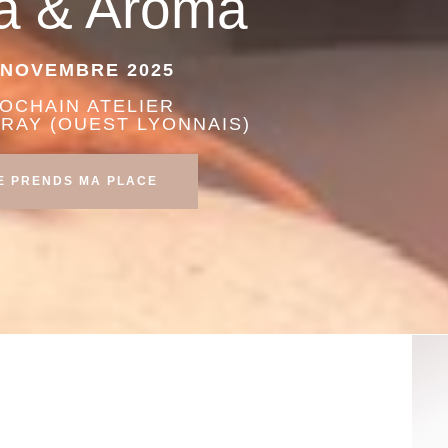
a & Aroma
 NOVEMBRE 2025
OCHAIN ATELIER
RAY (OUEST LYONNAIS)
E PRENDS MA PLACE