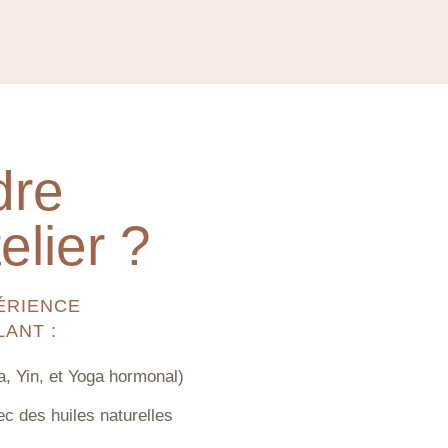
dre
elier ?
ÉRIENCE
LANT :
a, Yin, et Yoga hormonal)
c des huiles naturelles