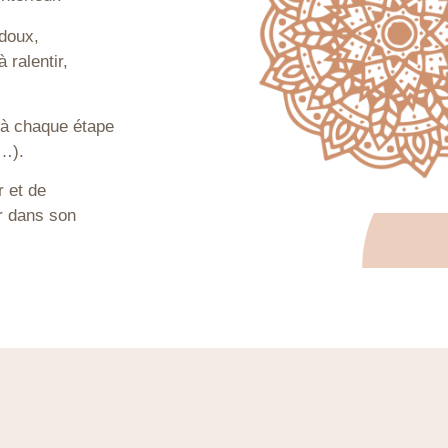
doux,
 ralentir,
 à chaque étape
e…).
r et de
ir dans son