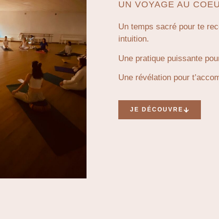
UN VOYAGE AU COEU
Un temps sacré pour te reco
intuition.
Une pratique puissante pour
Une révélation pour t’acco
JE DÉCOUVRE