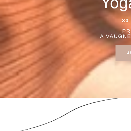
Yog
30
PR
A VAUGNE
J